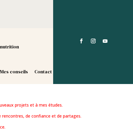
nutrition
Mes conseils
Contact
uveaux projets et à mes études.
 rencontres, de confiance et de partages.
ce.