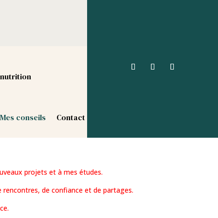
nutrition
Mes conseils
Contact
uveaux projets et à mes études.
 rencontres, de confiance et de partages.
ce.