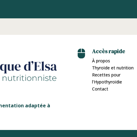
Accès rapide

À propos
Thyroïde et nutrition
Recettes pour
l’Hypothyroïdie
Contact
limentation adaptée à