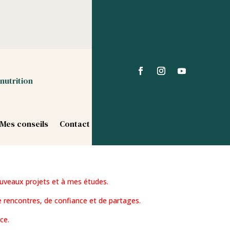
nutrition
Mes conseils
Contact
uveaux projets et à mes études.
 rencontres, de confiance et de partages.
ce.