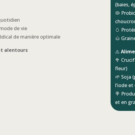
(baies, é
🦠 Probio
quotidien
choucro
 mode de vie
🥚 Proté
édical de manière optimale
🌰 Graine
et alentours
⚠️
Alime
🥦 Cruci
fleur)
🌱 Soja (
l’iode e
🍭 Produ
et en gr