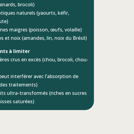
pinards, brocoli)
tiques naturels (yaourts, kéfir,
ute)
ines maigres (poisson, œufs, volaille)
s et noix (amandes, lin, noix du Brésil)
nts à limiter
fères crus en excès (chou, brocoli, chou-
peut interférer avec l’absorption de
t des traitements)
its ultra-transformés (riches en sucres
aisses saturées)