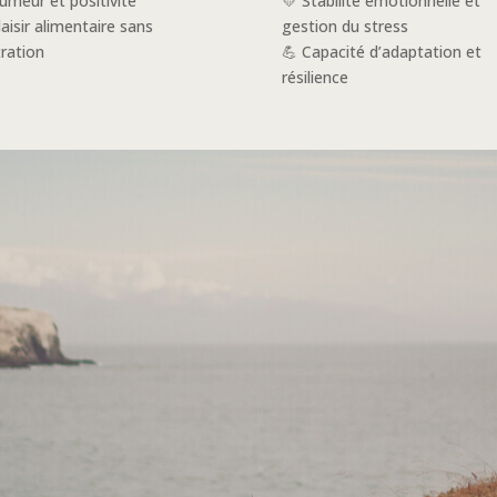
umeur et positivité
💛 Stabilité émotionnelle et
laisir alimentaire sans
gestion du stress
tration
💪 Capacité d’adaptation et
résilience