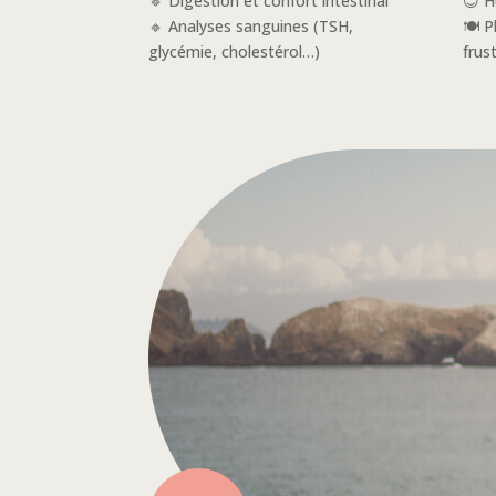
🔹 Digestion et confort intestinal
😊 H
🔹 Analyses sanguines (TSH,
🍽️ P
glycémie, cholestérol…)
frus