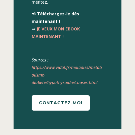
méritez.
📢
Téléchargez-le dès
maintenant !
➡
JE VEUX MON EBOOK
MAINTENANT !
Sources :
https://www.vidal.fr/maladies/metab
olisme-
diabete/hypothyroidie/causes.html
CONTACTEZ-MOI