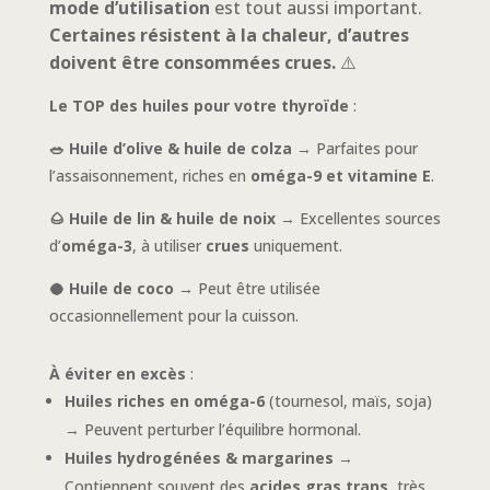
mode d’utilisation
est tout aussi important.
Certaines résistent à la chaleur, d’autres
doivent être consommées crues.
⚠️
Le TOP des huiles pour votre thyroïde
:
🥗 Huile d’olive & huile de colza
→ Parfaites pour
l’assaisonnement, riches en
oméga-9 et vitamine E
.
🌰 Huile de lin & huile de noix
→ Excellentes sources
d’
oméga-3
, à utiliser
crues
uniquement.
🥥 Huile de coco
→ Peut être utilisée
occasionnellement pour la cuisson.
À éviter en excès
:
Huiles riches en oméga-6
(tournesol, maïs, soja)
→ Peuvent perturber l’équilibre hormonal.
Huiles hydrogénées & margarines
→
Contiennent souvent des
acides gras trans
, très