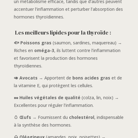
un métabolisme efficace, tandis que d’autres peuvent
accentuer l’inflammation et perturber l’absorption des
hormones thyroïdiennes.
Les meilleurs lipides pour la thyroïde :
🐟 Poissons gras
(saumon, sardines, maquereau) →
Riches en
oméga-3
, ils luttent contre l’inflammation
et favorisent la production des hormones
thyroïdiennes.
🥑 Avocats
→ Apportent de
bons acides gras
et de
la vitamine E, qui protègent les cellules.
🥜 Huiles végétales de qualité
(colza, lin, noix) →
Excellentes pour réguler l’inflammation.
🥚 Œufs
→ Fournissent du
cholestérol
, indispensable
à la synthèse des hormones.
🌰 Oléagineux
(amandes, noix, noisettes) →