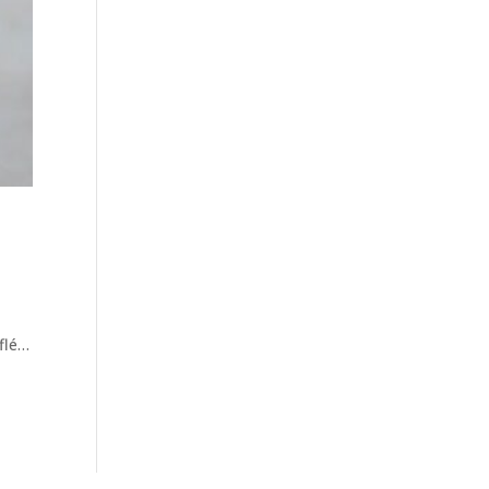
nflé…