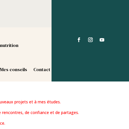
nutrition
Mes conseils
Contact
uveaux projets et à mes études.
 rencontres, de confiance et de partages.
ce.